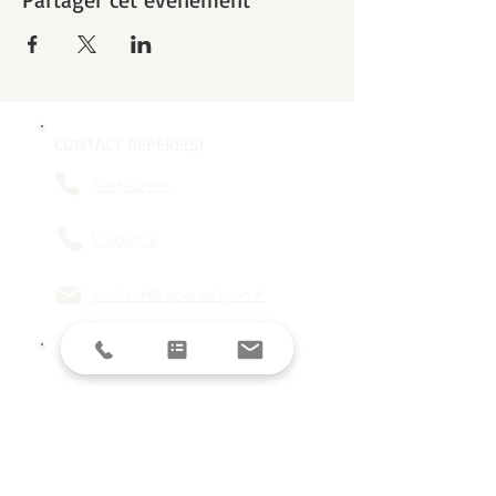
CONTACT REPÈRE(S)
Restaurant
L'agence
contact@reperes-lyon.fr
HORAIRES
Mar/Mer
18h - 23h
Jeu/Ven/Sam
18h - 00h
Dim/Lun
Fermé