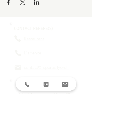
CONTACT REPÈRE(S)
Restaurant
L'agence
contact@reperes-lyon.fr
HORAIRES
Mar/Mer
18h - 23h
Jeu/Ven/Sam
18h - 00h
Dim/Lun
Fermé