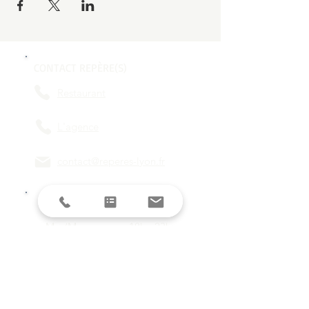
CONTACT REPÈRE(S)
Restaurant
L'agence
contact@reperes-lyon.fr
HORAIRES
Mar/Mer
18h - 23h
Jeu/Ven/Sam
18h - 00h
Dim/Lun
Fermé