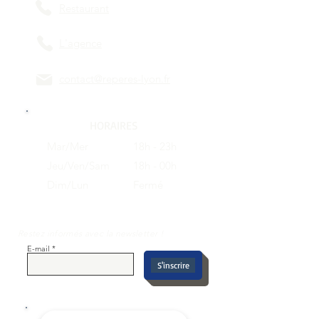
Restaurant
L'agence
contact@reperes-lyon.fr
HORAIRES
Mar/Mer
18h - 23h
Jeu/Ven/Sam
18h - 00h
Dim/Lun
Fermé
Restez informés avec la newsletter !
E-mail
S'inscrire