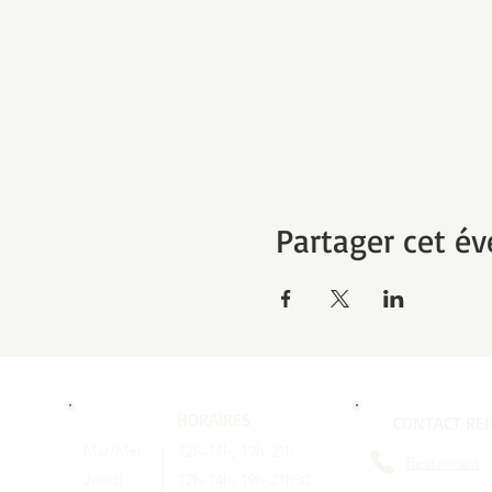
Partager cet é
HORAIRES
CONTACT REP
Mar/Mer
12h-14h, 19h-21h
Restaurant
Jeudi
12h-14h, 19h-21h30