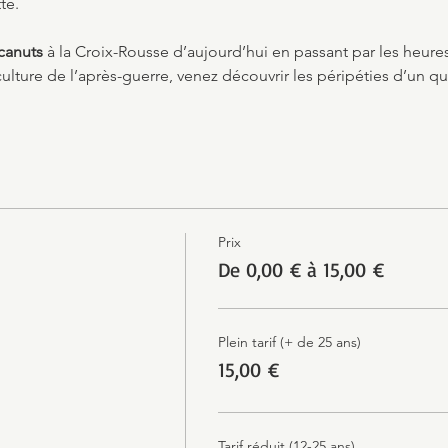
te.
canuts
 à la Croix-Rousse d’aujourd’hui en passant par les heur
lture de l’après-guerre, venez découvrir les péripéties d’un quar
Prix
De 0,00 € à 15,00 €
Plein tarif (+ de 25 ans)
15,00 €
Tarif réduit (12-25 ans)