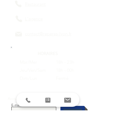
Restaurant
L'agence
contact@reperes-lyon.fr
HORAIRES
Mar/Mer
18h - 23h
Jeu/Ven/Sam
18h - 00h
Dim/Lun
Fermé
Restez informés avec la newsletter !
E-mail
S'inscrire