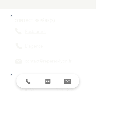
CONTACT REPÈRE(S)
Restaurant
L'agence
contact@reperes-lyon.fr
HORAIRES
Mar/Mer
18h - 23h
Jeu/Ven/Sam
18h - 00h
Dim/Lun
Fermé
Restez informés avec la newsletter !
E-mail