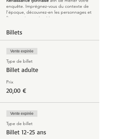
Renaissance lyonnaise
afin de mener votre
enquête. Imprégnez-vous du contexte de
l’époque, découvrez-en les personnages et
fiez-vous à votre intuition pour proposer
votre version des faits.
Billets
Peut-être parviendrez-vous, en recoupant
les informations laissées par votre ancêtre
avec celles données par votre guide, à faire
Vente expirée
toute la lumière sur cette étrange affaire !
Type de billet
Billet adulte
Prix
20,00 €
Vente expirée
Type de billet
Billet 12-25 ans