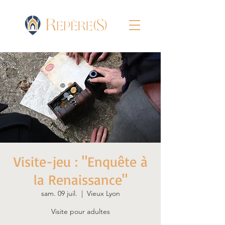
Visite-jeu : "Enquête à
la Renaissance"
sam. 09 juil.
  |  
Vieux Lyon
Visite pour adultes