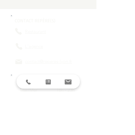
CONTACT REPÈRE(S)
Restaurant
L'agence
contact@reperes-lyon.fr
HORAIRES
Mar/Mer
18h - 23h
Jeu/Ven/Sam
18h - 00h
Dim/Lun
Fermé
Restez informés avec la newsletter !
E-mail