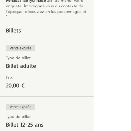
Renaissance lyonnaise
afin de mener votre
enquête. Imprégnez-vous du contexte de
l’époque, découvrez-en les personnages et
fiez-vous à votre intuition pour proposer
votre version des faits.
Billets
Peut-être parviendrez-vous, en recoupant
les informations laissées par votre ancêtre
avec celles données par votre guide, à faire
Vente expirée
toute la lumière sur cette étrange affaire !
Type de billet
Billet adulte
Prix
20,00 €
Vente expirée
Type de billet
Billet 12-25 ans