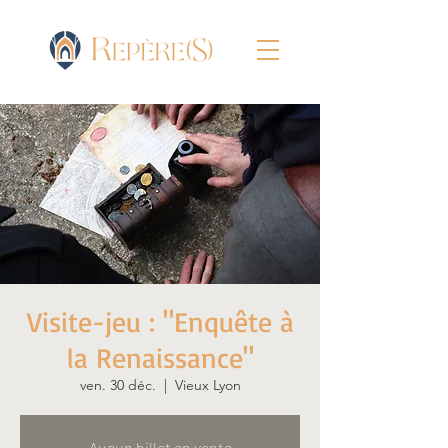
Visite-jeu : "Enquête à
la Renaissance"
ven. 30 déc.
  |  
Vieux Lyon
Aucun billet en vente