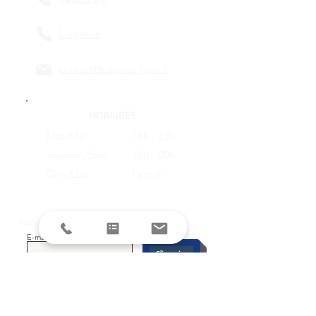
L'agence
contact@reperes-lyon.fr
HORAIRES
Mar/Mer
18h - 23h
Jeu/Ven/Sam
18h - 00h
Dim/Lun
Fermé
Restez informés avec la newsletter !
E-mail
S'inscrire
SUIVEZ-NOUS SUR LES RESEAUX