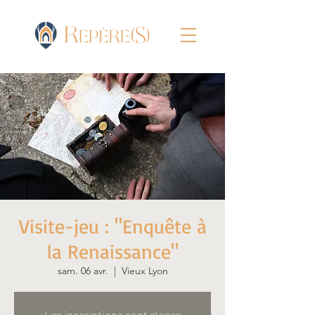
Visite-jeu : "Enquête à
la Renaissance"
sam. 06 avr.
  |  
Vieux Lyon
Les inscriptions sont closes