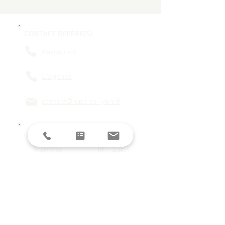
CONTACT REPÈRE(S)
Restaurant
L'agence
contact@reperes-lyon.fr
HORAIRES
Mar/Mer
18h - 23h
Jeu/Ven/Sam
18h - 00h
Dim/Lun
Fermé
Restez informés avec la newsletter !
E-mail