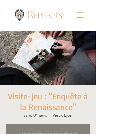
Visite-jeu : "Enquête à
la Renaissance"
sam. 04 janv.
  |  
Vieux Lyon
Les inscriptions sont closes