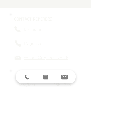
CONTACT REPÈRE(S)
Restaurant
L'agence
contact@reperes-lyon.fr
HORAIRES
Mar/Mer
18h - 23h
Jeu/Ven/Sam
18h - 00h
Dim/Lun
Fermé
Restez informés avec la newsletter !
E-mail