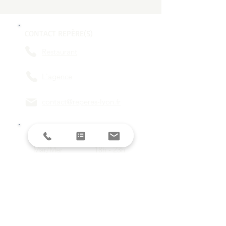
CONTACT REPÈRE(S)
Restaurant
L'agence
contact@reperes-lyon.fr
HORAIRES
Mar/Mer
18h - 23h
Jeu/Ven/Sam
18h - 00h
Dim/Lun
Fermé
Restez informés avec la newsletter !
E-mail