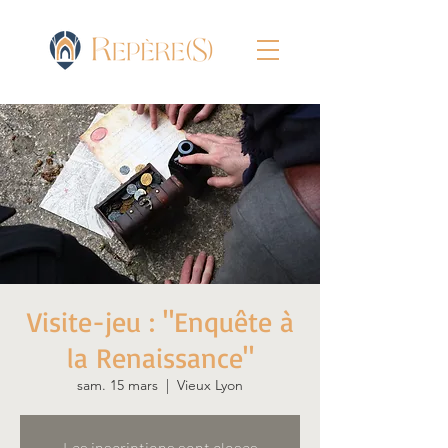
Visite-jeu : "Enquête à
la Renaissance"
sam. 15 mars
  |  
Vieux Lyon
Les inscriptions sont closes