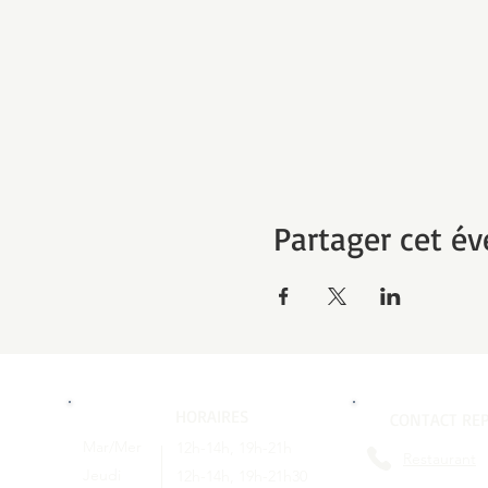
Partager cet é
HORAIRES
CONTACT REP
Mar/Mer
12h-14h, 19h-21h
Restaurant
Jeudi
12h-14h, 19h-21h30