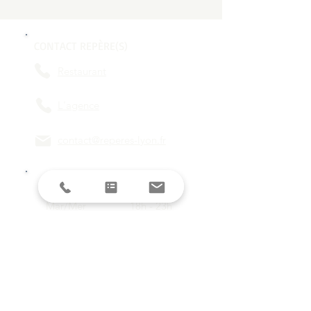
CONTACT REPÈRE(S)
Restaurant
L'agence
contact@reperes-lyon.fr
HORAIRES
Mar/Mer
18h - 23h
Jeu/Ven/Sam
18h - 00h
Dim/Lun
Fermé
Restez informés avec la newsletter !
E-mail