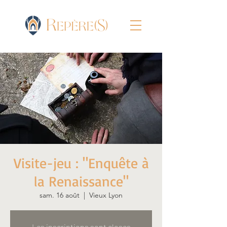
Visite-jeu : "Enquête à
la Renaissance"
sam. 16 août
  |  
Vieux Lyon
Les inscriptions sont closes