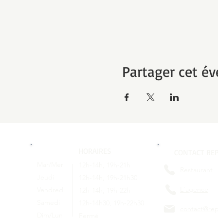
Partager cet é
HORAIRES
CONTACT REP
Mar/Mer
12h-14h, 19h-21h
Restaurant
Jeudi
12h-14h, 19h-21h30
L'agence
Vendredi
12h-14h, 19h-22h
Samedi
12h-14h30, 19h-22h30
contact@rep
Dim/Lun
Fermé