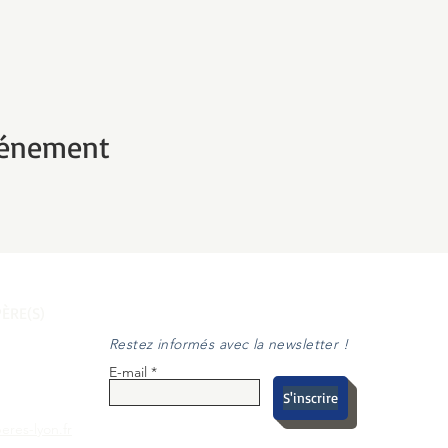
vénement
ÈRE(S)
Restez informés avec la newsletter !
E-mail
S'inscrire
eres-lyon.fr