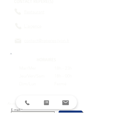
CONTACT REPÈRE(S)
Restaurant
L'agence
contact@reperes-lyon.fr
HORAIRES
Mar/Mer
18h - 23h
Jeu/Ven/Sam
18h - 00h
Dim/Lun
Fermé
Restez informés avec la newsletter !
E-mail
S'inscrire