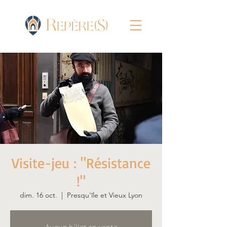
Visite-jeu : "Résistance
!"
dim. 16 oct.
  |  
Presqu'île et Vieux Lyon
Aucun billet en vente