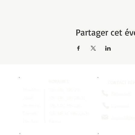
Partager cet é
HORAIRES
CONTACT REP
Mar/Mer
12h-14h, 19h-21h
Restaurant
Jeudi
12h-14h, 19h-21h30
L'agence
Vendredi
12h-14h, 19h-22h
Samedi
12h-14h30, 19h-22h30
contact@rep
Dim/Lun
Fermé