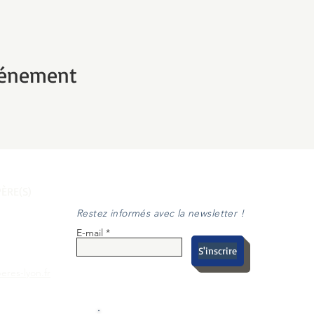
vénement
ÈRE(S)
Restez informés avec la newsletter !
E-mail
S'inscrire
eres-lyon.fr