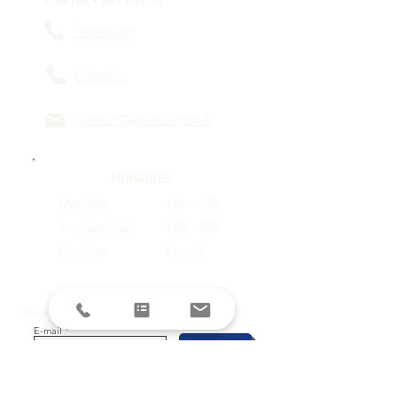
Restaurant
L'agence
contact@reperes-lyon.fr
HORAIRES
Mar/Mer
18h - 23h
Jeu/Ven/Sam
18h - 00h
Dim/Lun
Fermé
Restez informés avec la newsletter !
E-mail
S'inscrire