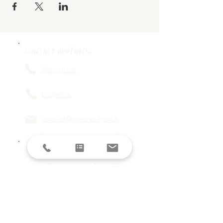
CONTACT REPÈRE(S)
Restaurant
L'agence
contact@reperes-lyon.fr
HORAIRES
Mar/Mer
18h - 23h
Jeu/Ven/Sam
18h - 00h
Dim/Lun
Fermé