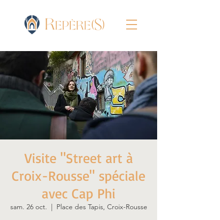
Visite "Street art à
Croix-Rousse" spéciale
avec Cap Phi
sam. 26 oct.
  |  
Place des Tapis, Croix-Rousse