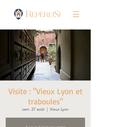
Visite : "Vieux Lyon et
traboules"
sam. 27 août
  |  
Vieux Lyon
Aucun billet en vente