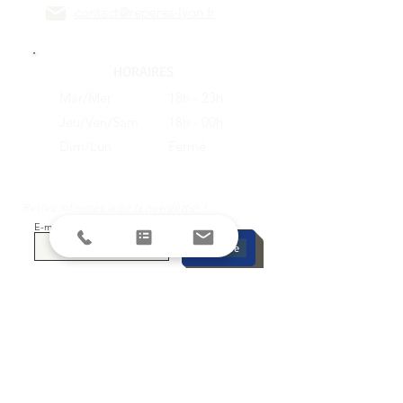
contact@reperes-lyon.fr
HORAIRES
Mar/Mer
18h - 23h
Jeu/Ven/Sam
18h - 00h
Dim/Lun
Fermé
Restez informés avec la newsletter !
E-mail
S'inscrire
SUIVEZ-NOUS SUR LES RESEAUX
SOCIAUX