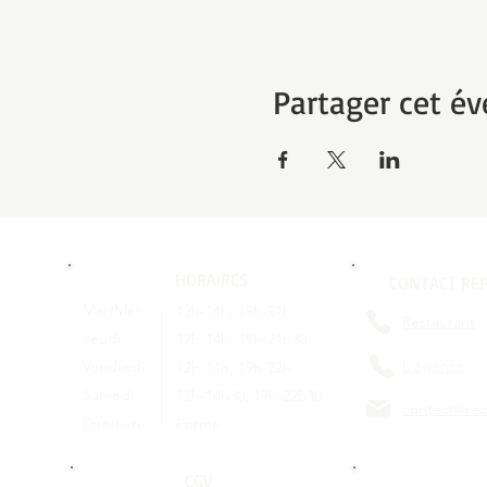
Partager cet é
HORAIRES
CONTACT REP
Mar/Mer
12h-14h, 19h-21h
Restaurant
Jeudi
12h-14h, 19h-21h30
L'agence
Vendredi
12h-14h, 19h-22h
Samedi
12h-14h30, 19h-22h30
contact@rep
Dim/Lun
Fermé
CGV