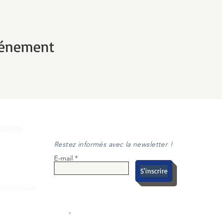
vénement
ÈRE(S)
Restez informés avec la newsletter !
E-mail
S'inscrire
eres-lyon.fr