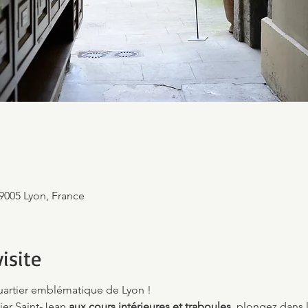
69005 Lyon, France
isite
quartier emblématique de Lyon !
ier Saint-Jean 
aux cours intérieures et traboules
, plongez dans 