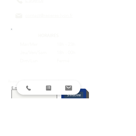
L'agence
contact@reperes-lyon.fr
HORAIRES
Mar/Mer
18h - 23h
Jeu/Ven/Sam
18h - 00h
Dim/Lun
Fermé
Restez informés avec la newsletter !
E-mail
S'inscrire
SUIVEZ-NOUS SUR LES RESEAUX
SOCIAUX