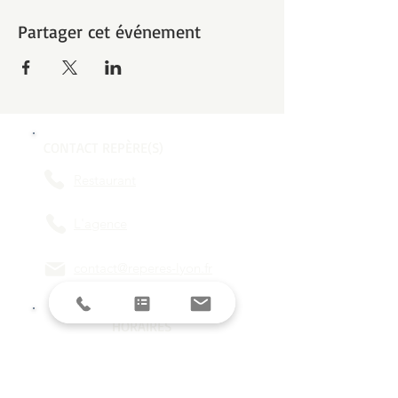
Partager cet événement
CONTACT REPÈRE(S)
Restaurant
L'agence
contact@reperes-lyon.fr
HORAIRES
Mar/Mer
18h - 23h
Jeu/Ven/Sam
18h - 00h