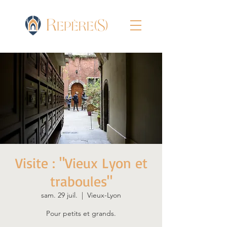
Visite : "Vieux Lyon et
traboules"
sam. 29 juil.
  |  
Vieux-Lyon
Pour petits et grands.