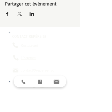
Partager cet événement
CONTACT REPÈRE(S)
Restaurant
L'agence
contact@reperes-lyon.fr
HORAIRES
Mar/Mer
18h - 23h
Jeu/Ven/Sam
18h - 00h
Dim/Lun
Fermé