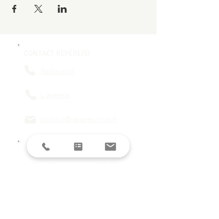
CONTACT REPÈRE(S)
Restaurant
L'agence
contact@reperes-lyon.fr
HORAIRES
Mar/Mer
18h - 23h
Jeu/Ven/Sam
18h - 00h
Dim/Lun
Fermé