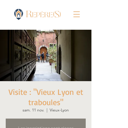
Visite : "Vieux Lyon et
traboules"
sam. 11 nov.
  |  
Vieux-Lyon
Les inscriptions sont closes