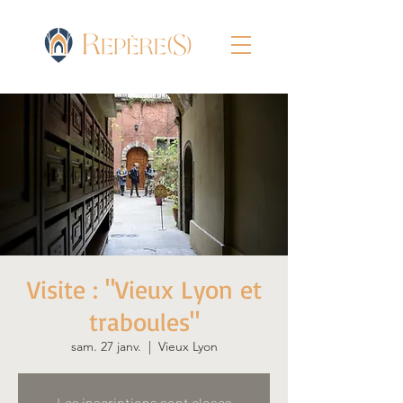
Visite : "Vieux Lyon et
traboules"
sam. 27 janv.
  |  
Vieux Lyon
Les inscriptions sont closes