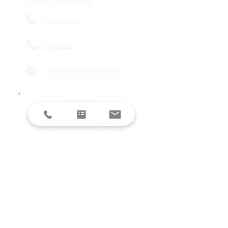
CONTACT REPÈRE(S)
Restaurant
L'agence
contact@reperes-lyon.fr
HORAIRES
Mar/Mer
18h - 23h
Jeu/Ven/Sam
18h - 00h
Dim/Lun
Fermé
Restez informés avec la newsletter !
E-mail
S'inscrire