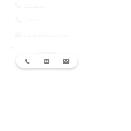
Restaurant
L'agence
contact@reperes-lyon.fr
HORAIRES
Mar/Mer
18h - 23h
Jeu/Ven/Sam
18h - 00h
Dim/Lun
Fermé
Restez informés avec la newsletter !
E-mail
S'inscrire