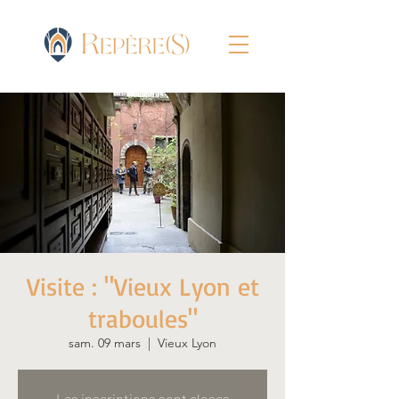
Visite : "Vieux Lyon et
traboules"
sam. 09 mars
  |  
Vieux Lyon
Les inscriptions sont closes