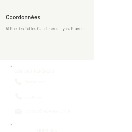
Coordonnées
51 Rue des Tables Claudiennes, Lyon, France
CONTACT REPÈRE(S)
Restaurant
L'agence
contact@reperes-lyon.fr
HORAIRES