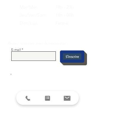
Mar/Mer
18h - 23h
Jeu/Ven/Sam
18h - 00h
Dim/Lun
Fermé
Restez informés avec la newsletter !
E-mail
S'inscrire
SUIVEZ-NOUS SUR LES RESEAUX
SOCIAUX
DEMANDE DE DEVIS
Envoyer ma demande