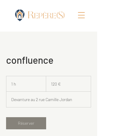
confluence
120
euros
1 h
1
120 €
Devanture au 2 rue Camille Jordan
Réserver