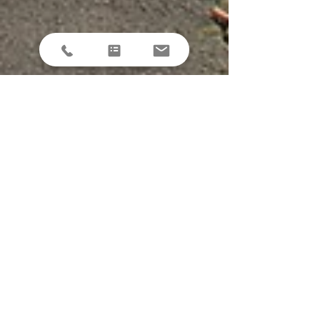
samuelbouchard2
10 sept. 2024
4 min de lecture
Les Pentes de la Croix-Rousse
Pour les Croix-Roussiens, ce n’est pas encore la Croix-
Rousse, et pour les Lyonnais, ce n’est déjà presque
plus Lyon. Découvrez les Pentes !