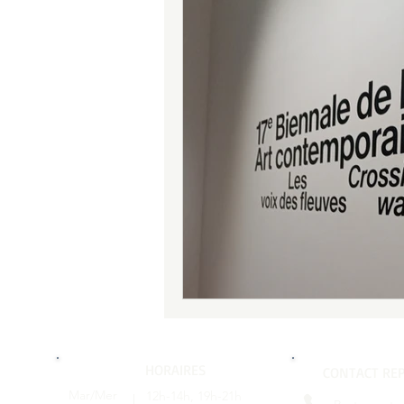
HORAIRES
CONTACT REP
Mar/Mer
12h-14h, 19h-21h