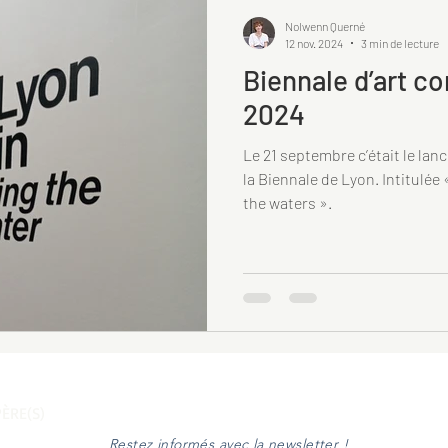
Nolwenn Querné
12 nov. 2024
3 min de lecture
Biennale d’art c
2024
Le 21 septembre c’était le lan
la Biennale de Lyon. Intitulée
the waters ».
ÈRE(S)
Restez informés avec la newsletter !