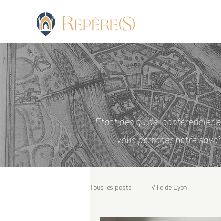
Etant des guide-conférencier.e.s
vous partager notre savoir,
Tous les posts
Ville de Lyon